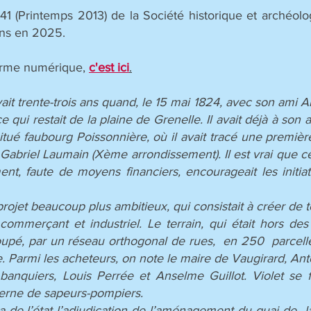
n° 41 (Printemps 2013) de la Société historique et arché
ons en 2025.
 forme numérique,
c'est ici
.
ait trente-trois ans quand, le 15 mai 1824, avec son ami Al
 qui restait de la plaine de Grenelle. Il avait déjà à son 
situé faubourg Poissonnière, où il avait tracé une premièr
 Gabriel Laumain (Xème arrondissement). Il est vrai que ce
, faute de moyens financiers, encourageait les initia
 projet beaucoup plus ambitieux, qui consistait à créer de 
l, commerçant et industriel. Le terrain, qui était hors d
pé, par un réseau orthogonal de rues, en 250 parcelles 
e. Parmi les acheteurs, on note le maire de Vaugirard, Ant
 banquiers, Louis Perrée et Anselme Guillot. Violet se 
serne de sapeurs-pompiers.
ra de l’état l’adjudication de l’aménagement du quai de 