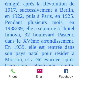
émigré, après la Révolution de
1917, successivement à Berlin,
en 1922, puis à Paris, en 1925.
Pendant plusieurs mois, en
1938/39, elle a séjourné à l'hôtel
Innova, 32 boulevard Pasteur,
dans le XVème arrondissement.
En 1939, elle est rentrée dans
son pays natal pour résider à
Moscou, et a été évacuée, après
l'agression allemande contre
l'URSS, vers une petite ville du
Phone
Email
Facebook
sud-est de ce pays, où elle s'est
suicidée le 31 août 1941.