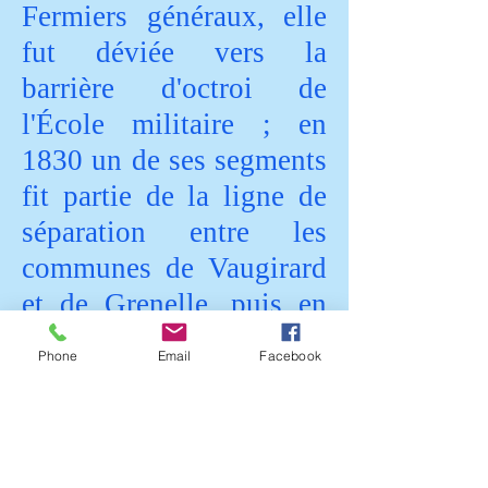
Fermiers généraux, elle
fut déviée vers la
barrière d'octroi de
l'École militaire ; en
1830 un de ses segments
fit partie de la ligne de
séparation entre les
communes de Vaugirard
et de Grenelle, puis en
1860 entre les quartiers
Phone
Email
Facebook
Saint-Lambert d'une
part, Javel et Grenelle de
l'autre ; et aujourd'hui
entre les quartiers Saint-