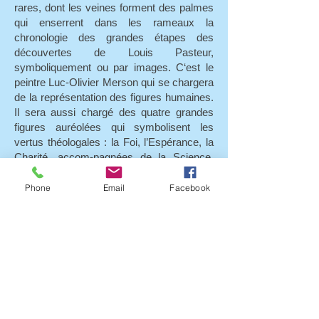
rares, dont les veines forment des palmes
qui enserrent dans les rameaux la
chronologie des grandes étapes des
découvertes de Louis Pasteur,
symboliquement ou par images. C‘est le
peintre Luc-Olivier Merson qui se chargera
de la représentation des figures humaines.
Il sera aussi chargé des quatre grandes
figures auréolées qui symbolisent les
vertus théologales : la Foi, l’Espérance, la
Charité, accom-pagnées de la Science,
qui, pour Louis Pasteur, fut la quatrième
vertu, fille et sœur et mère des trois autres.
Phone
Email
Facebook
Les mosaïques sont l’œuvre d’Auguste
Guilbert-Martin. Au fond de l’abside, se
trouve un autel de marbre blanc avec deux
niches de cha-que côté. Dans l’une d’elle,
à gauche de l’autel, est exposé le moulage
du masque mortuaire de Louis Pasteur.
Celui du docteur Émile Roux est exposé
dans la deuxième niche, à droite de l’autel.