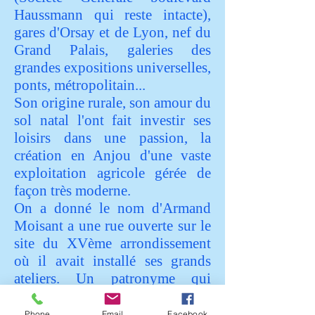
Haussmann qui reste intacte),
gares d'Orsay et de Lyon, nef du
Grand Palais, galeries des
grandes expositions universelles,
ponts, métropolitain...
Son origine rurale, son amour du
sol natal l'ont fait investir ses
loisirs dans une passion, la
création en Anjou d'une vaste
exploitation agricole gérée de
façon très moderne.
On a donné le nom d'Armand
Moisant a une rue ouverte sur le
site du XVème arrondissement
où il avait installé ses grands
ateliers. Un patronyme qui
devrait rappeler au passant le
patrimoine qu'il nous a laissé et
Phone
Email
Facebook