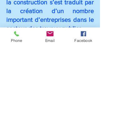
la construction s’est traduit par
la création d’un nombre
important d’entreprises dans le
secteur des travaux publics.
Voici, à partir d’archives
Phone
Email
Facebook
familiales, l’histoire de deux
d’entre elles, qui appartiennent
aux domaines de la menuiserie
et de l’entreprise de travaux
publics.