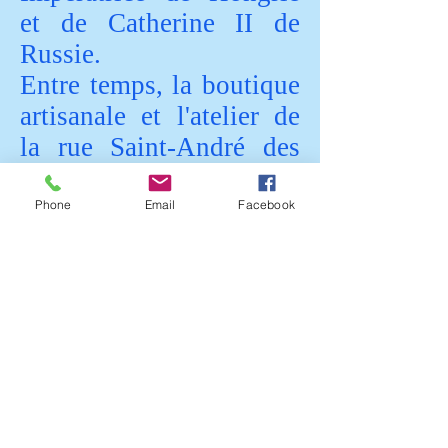
et de Catherine II de
Russie.
Entre temps, la boutique
artisanale et l'atelier de
la rue Saint-André des
Arcs ont disparu pour
renaître en 1850, 50 rue
Phone
Email
Facebook
Violet dans le XVème
arrondissement sous la
forme d'une ''usine
moderne à vapeur'' qui
produisisit jusqu'au
début du XXème siècle
moutardes, vinaigres,