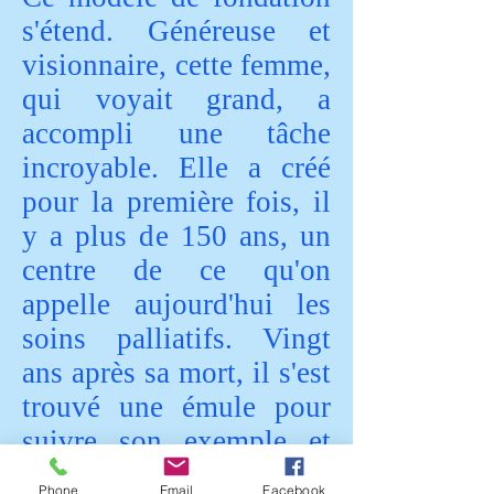
s'étend. Généreuse et
visionnaire, cette femme,
qui voyait grand, a
accompli une tâche
incroyable. Elle a créé
pour la première fois, il
y a plus de 150 ans, un
centre de ce qu'on
appelle aujourd'hui les
soins palliatifs. Vingt
ans après sa mort, il s'est
trouvé une émule pour
suivre son exemple et
fonder un hospice
Phone
Email
Facebook