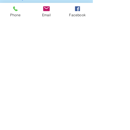
travaux publics.
Voici, à partir d’archives familiales,
Phone
Email
Facebook
l’histoire de deux d’entre elles, qui
appartiennent aux domaines de la
menuiserie et de l’entreprise de
travaux publics.