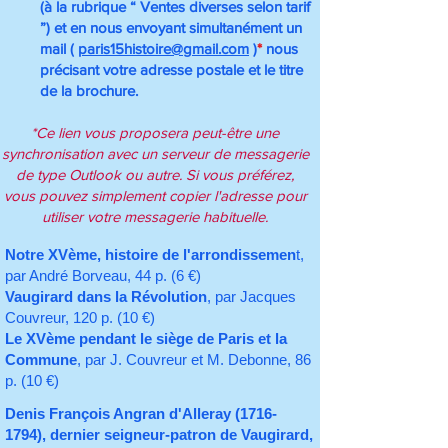
(à la rubrique “ Ventes diverses selon tarif
”) et en nous envoyant simultanément un
mail (
paris15histoire@gmail.com
)
*
nous
précisant votre adresse postale et le titre
de la brochure.
*Ce lien vous proposera peut-être une
synchronisation avec un serveur de messagerie
de type Outlook ou autre. Si vous préférez,
vous pouvez simplement copier l'adresse pour
utiliser votre messagerie habituelle.
Notre XVème, histoire de l'arrondissemen
t,
par André Borveau, 44 p. (6 €)
Vaugirard dans la Révolution
, par Jacques
Couvreur, 120 p. (10 €)
Le XVème pendant le siège de Paris et la
Commune
, par J. Couvreur et M. Debonne, 86
p. (10 €)
Denis François Angran d'Alleray
(1716-
1794)
, dernier seigneur-patron de Vaugirard,