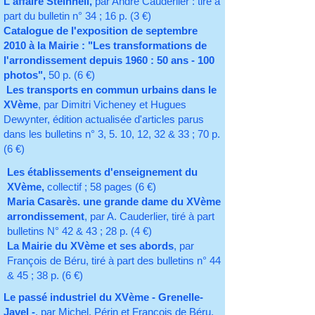
L'affaire Steinheil,
par André Cauderlier : tiré à
part du bulletin n° 34 ; 16 p. (3 €)
Catalogue de l'exposition de septembre
2010 à la Mairie : "Les transformations de
l'arrondissement depuis 1960 : 50 ans - 100
photos",
50 p. (6 €)
Les transports en commun urbains dans le
XVème
, par Dimitri Vicheney et Hugues
Dewynter, édition actualisée d'articles parus
dans les bulletins n° 3, 5. 10, 12, 32 & 33 ; 70 p.
(6 €)
Les établissements d'enseignement du
XVème,
collectif ; 58 pages (6 €)
Maria Casarès. une grande dame du XVème
arrondissement
, par A. Cauderlier, tiré à part
bulletins N° 42 & 43 ; 28 p. (4 €)
La Mairie du XVème et ses abords
, par
François de Béru, tiré à part des bulletins n° 44
& 45 ; 38 p. (6 €)
Le passé industriel du XVème - Grenelle-
Javel -
, par Michel. Périn et François de Béru,