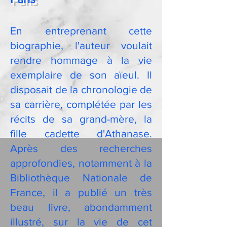
En entreprenant cette
biographie, l'auteur voulait
rendre hommage à la vie
exemplaire de son aïeul. Il
disposait de la chronologie de
sa carrière, complétée par les
récits de sa grand-mère, la
fille cadette d'Athanase.
Après des recherches
approfondies, notamment à la
Bibliothèque Nationale de
France, il a publié un très
beau livre, abondamment
illustré, sur la vie de cet