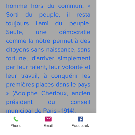
homme hors du commun. «
Sorti du peuple, il resta
toujours l'ami du peuple.
Seule, une démocratie
comme la nôtre permet à des
citoyens sans naissance, sans
fortune, d'arriver simplement
par leur talent, leur volonté et
leur travail, à conquérir les
premières places dans le pays
» (Adolphe Chérioux, ancien
président du conseil
municipal de Paris - 1914).
Phone
Email
Facebook