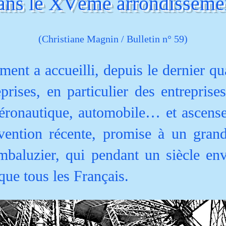
ans le XVème arrondisseme
(Christiane Magnin / Bulletin n° 59)
nt a accueilli, depuis le dernier qu
rises, en particulier des entreprise
éronautique, automobile… et ascenseu
nvention récente, promise à un grand
mbaluzier, qui pendant un siècle en
que tous les Français.