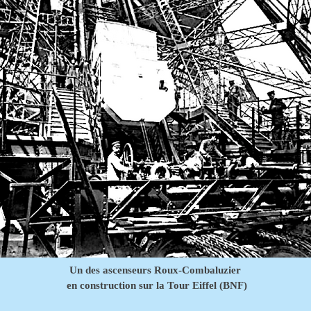
Un des ascenseurs Roux-Combaluzier
en construction sur la Tour Eiffel (BNF)