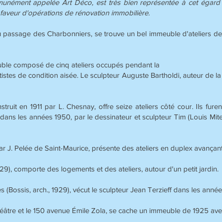
nément appelée Art Déco, est très bien représentée à cet égard d
faveur d'opérations de rénovation immobilière.
u passage des Charbonniers, se trouve un bel immeuble d'ateliers de
meuble composé de cinq ateliers occupés pendant la
stes de condition aisée. Le sculpteur Auguste Bartholdi, auteur de la 
truit en 1911 par L. Chesnay, offre seize ateliers côté cour. Ils fu
dans les années 1950, par le dessinateur et sculpteur Tim (Louis Mitel
ar J. Pelée de Saint-Maurice, présente des ateliers en duplex avançant 
29), comporte des logements et des ateliers, autour d'un petit jardin.
s (Bossis, arch., 1929), vécut le sculpteur Jean Terzieff dans les anné
éâtre et le 150 avenue Émile Zola, se cache un immeuble de 1925 avec at