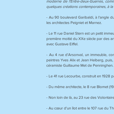
moderne de l'Entre-deux-Guerres, commu
quelques créations contemporaines, à la 
- Au 90 boulevard Garibaldi, à l'angle d
les architectes Peigniet et Marnez.
- Le 11 rue Daniel Stern est un petit im
première moitié du XXe siècle par des arti
avec Gustave Eiffel.
- Au 4 rue d'Arsonval, un immeuble, cons
peintres Yves Alix et Jean Heiberg, puis, 
céramiste Guillaume Met de Penninghen.
- Le 41 rue Lecourbe, construit en 1928 p
- Du même architecte, le 8 rue Blomet (19
- Non loin de là, au 23 rue des Volontaire
- Au cœur d'un îlot entre le 107 rue du Th