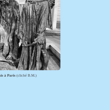
is à Paris
(cliché B.M.)